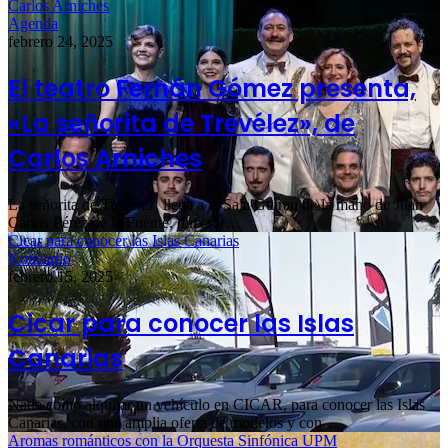
Carlos Arniches
Agenda
febrero 24, 2025
El teatro Fernán Gómez presenta,
«La señorita de Trevélez», de
Carlos Arniches
La señorita de Trevélez, llega a la Sala Guirau de la mano de Juan
Carlos Pérez de la Fuente, director…
Cicar para conocer las Islas Canarias
Noticiario
febrero 15, 2025
Cicar para conocer las Islas
Canarias
Nada como alquilar un vehículo en CICAR, para conocer las Islas
Canarias, con una amplia oferta de modelos y con…
Aromas románticos con la Orquesta Sinfónica UPM