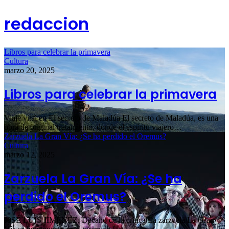
redaccion
Libros para celebrar la primavera
Cultura
marzo 20, 2025
Libros para celebrar la primavera
Viaje vital en El secreto de Maladúa El secreto de Maladúa, es una
obra de original tratamiento, donde el espíritu viajero…
Zarzuela La Gran Vía: ¿Se ha perdido el Oremus?
Cultura
marzo 12, 2025
Zarzuela La Gran Vía: ¿Se ha
perdido el Oremus?
J0SÉ LUIS JIMÉNEZ. Decano de la crítica La zarzuela La Gran