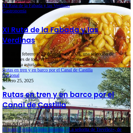
Vía se ha repuesto en el teatro de La…
XI Ruta de la Fabada y las Verdinas
Gastronomía
marzo 5, 2025
XI Ruta de la Fabada y las
Verdinas
Del 28 de febrero al 23 de marzo de 2025, una selección de
restaurantes de todo el mundo que ofrecen menús
con fabada asturiana,…
Rutas en tren y en barco por el Canal de Castilla
Nacional
febrero 25, 2025
Rutas en tren y en barco por el
Canal de Castilla
Renfe y la Diputación de Valladolid inician la séptima edición del
Tren del Canal de Castilla, una oferta turística con…
El teatro Fernán Gómez presenta, «La señorita de Trevélez», de