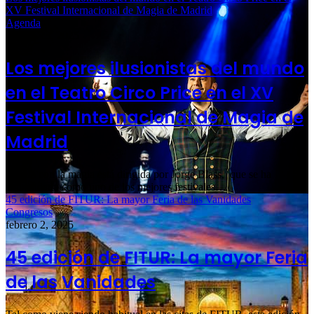
XV Festival Internacional de Magia de Madrid
Agenda
febrero 13, 2025
Los mejores ilusionistas del mundo
en el Teatro Circo Price en el XV
Festival Internacional de Magia de
Madrid
La cita con la magia está dirigida por Jorge Blass, que se ha
consolidado como uno de los mejores festivales…
45 edición de FITUR: La mayor Feria de las Vanidades
Congresos
febrero 2, 2025
45 edición de FITUR: La mayor Feria
de las Vanidades