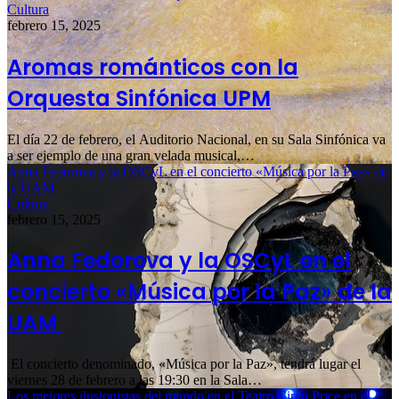
Cultura
febrero 15, 2025
Aromas románticos con la
Orquesta Sinfónica UPM
El día 22 de febrero, el Auditorio Nacional, en su Sala Sinfónica va
a ser ejemplo de una gran velada musical,…
Anna Fedorova y la OSCyL en el concierto «Música por la Paz» de
la UAM
Cultura
febrero 15, 2025
Anna Fedorova y la OSCyL en el
concierto «Música por la Paz» de la
UAM
El concierto denominado, «Música por la Paz», tendrá lugar el
viernes 28 de febrero a las 19:30 en la Sala…
Los mejores ilusionistas del mundo en el Teatro Circo Price en el