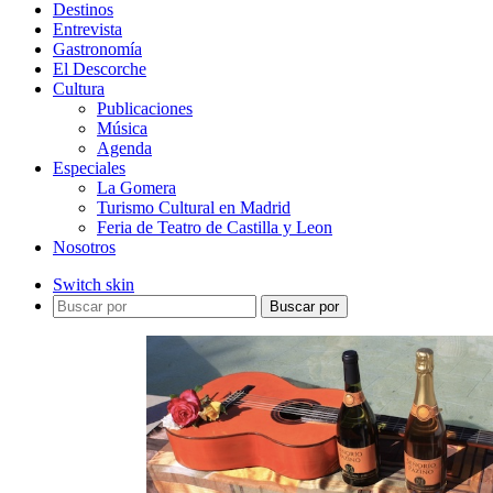
Destinos
Entrevista
Gastronomía
El Descorche
Cultura
Publicaciones
Música
Agenda
Especiales
La Gomera
Turismo Cultural en Madrid
Feria de Teatro de Castilla y Leon
Nosotros
Switch skin
Buscar por