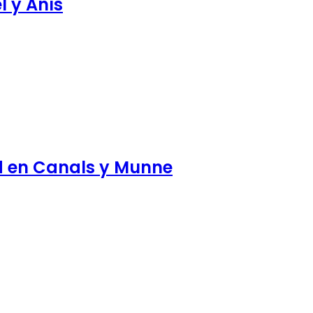
l y Anís
d en Canals y Munne