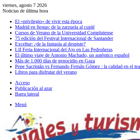
viernes, agosto 7 2026
Noticias de última hora
El «privilegio» de vivir esta época
Madrid en fiestas: de la zarzuela al cuplé
Cursos de Verano de la Universidad Complutense
75 edición del Festival Internacional de Santander
Exceltur: ¿de la fantasía al despiste?
LII Feria Internacional del Ajo en Las Pedroñeras
El último viaje de Antonio Machado, un auténtico español
Más de 1.000 días de genocidio en Gaza
Pepe Sacristán vs Fernando Fernán Gómez : la calidad en el tea
Libros para disfrutar del verano
Acceso
Publicación al azar
Barra lateral
Menú