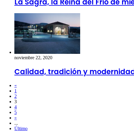
La Sagra, la Reina del Frio de mie
noviembre 22, 2020
Calidad, tradición y modernida
«
1
2
3
4
5
»
...
Último