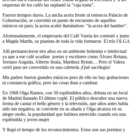
orquestas de los cafés las suplantó la “caja tonta”.
Fueron tiempos duros. La ancha acera frente al entonces Palacio de
Gobernación, se convirtió en punto de encuentro de aquellos
músicos en paro; la acera acabó llamándose: “la acera del hambre”.
Afortunadamente, el empresario del Café Varela les contrató y junto
a Magda Martín, su pianista de toda la vida formaron El trío OLGA
Allí permanecieron tres años en un ambiente bohemio e intelectual
ya que a ese café acudían poetas y escritores como Álvaro Retana,
Serrano Anguita, Alberto Insúa, Martínez Remis… Pero el Valera
cerró para ser convertido en una cafetería ¡Qué sacrilegio!
Mis padres fueron grandes músicos pero de ello no hay grabaciones
ni constancia gráfica, pero las cosas iban a cambiar.
En 1968 Olga Ramos, con 50 espléndidos años, debuta en un local
de Madrid llamado El último cuplé. El público descubre una nueva
forma de cantar el bello género y la televisión, que años antes había
sido tan negativa, se convierte en su aliada y Olga alcanza en su
alegre otoño, la popularidad que hubiera merecido cuando era una
espléndida y joven mujer
Y llegó el tiempo de los reconocimientos. Estos son sus premios y