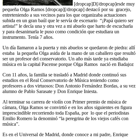
[dropcap]D[/dropcap]esde muy
pequeña Olga Ramos [dropcap][/dropcap] destacó por su gracejo,
entreteniendo a sus vecinos para los que organizaba actuaciones
subida en un gran baúl que le servía de escenario “¡Papá quiero ser
artista!” le decía una y otra vez a mi abuelo que harto de escucharla
y para desanimarla le puso como condición que estudiara un
instrumento. Tenía 7 años.
Un día llamaron a la puerta y mis abuelos se quedaron de piedra: allí
estaba la pequeña Olga asida de la mano de un caballero que resultó
ser un profesor del conservatorio. Un año más tarde ya estudiaba
música en la capital Pacense porque Olga Ramos nació en Badajoz
Con 11 años, la familia se trasladó a Madrid donde continuó sus
estudios en el Real Conservatorio de Música teniendo como
profesores a dos virtuosos: Don Antonio Fernández Bordas, a su vez
alumno de Pablo Sarasate y Don Enrique Iniesta.
Al terminar su carrera de violín con Primer premio de música de
cámara, Olga Ramos se convirtió e en los años siguientes en figura
imprescindible recorriendo toda España, por lo que el periodistas
Emilio Romero la denominó “la peregrina de los viejos cafés con
música”.
Es en el Universal de Madrid, donde conoce a mi padre, Enrique