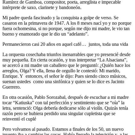
Ramírez de Gamboa, compositor, poeta, arreglista e impecable
intérprete de saxo, clarinete y bandoneón.
Mi padre queda fascinado y la conquista a golpe de verso. Se
casaron en la primavera de 1947. A los 8 meses nací yo y no porque
fuera ochomesina, si no porque, según me dijo mi madre, le vio tan
bueno y enamorado que le dio un “adelanto”.
Permanecieron casi 20 años en aquel café… juntos, toda una vida
La orquesta cosechaba triunfos inenarrables que yo presencié desde
muy pequeña. En cierta ocasión, y tras interpretar “La Alsaciana”,
se acercó a mi madre un caballero que le preguntó: ¿Quién hace los
arreglos, Olga? Y ella, llena de orgullo le contestó: Mi marido,
Enrique. Y entonces, el señor le dijo: Pues siendo cinco músicos,
suenan ustedes como una sinfónica y quien se lo dice es Jacinto
Guerrero.
En otra ocasión, Pablo Sorozabal, después de escuchar a mi madre
tocar “Katiuska” con tal perfección y sentimiento que se “oía” la
letra, sentenció: Olga debería dedicarse sólo al violín. Quizás tenía
razón pero se hubiera perdido una singular cupletista que se
reinventó el cuplé
Pero volvamos al pasado. Estamos a finales de los 50, un nuevo
invento iba a cambiar las cosas. Había llegado la televisión y a las