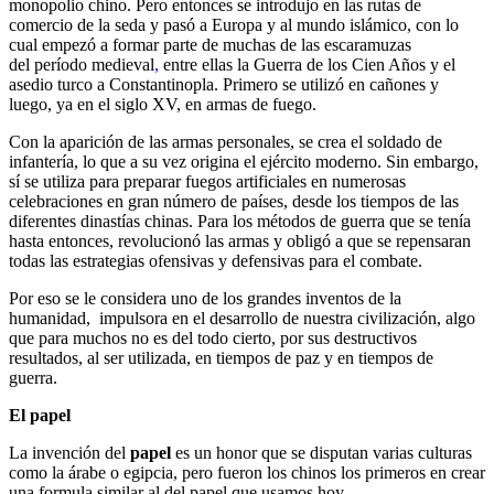
monopolio chino. Pero entonces se introdujo en las rutas de
comercio de la seda y pasó a Europa y al mundo islámico, con lo
cual empezó a formar parte de muchas de las escaramuzas
del período medieval
,
entre ellas la Guerra de los Cien Años y el
asedio turco a Constantinopla. Primero se utilizó en cañones y
luego, ya en el siglo XV, en armas de fuego.
Con la aparición de las armas personales, se crea el soldado de
infantería, lo que a su vez origina el ejército moderno. Sin embargo,
sí se utiliza para preparar fuegos artificiales en numerosas
celebraciones en gran número de países, desde los tiempos de las
diferentes dinastías chinas. Para los métodos de guerra que se tenía
hasta entonces, revolucionó las armas y obligó a que se repensaran
todas las estrategias ofensivas y defensivas para el combate.
Por eso se le considera uno de los grandes inventos de la
humanidad, impulsora en el desarrollo de nuestra civilización, algo
que para muchos no es del todo cierto, por sus destructivos
resultados, al ser utilizada, en tiempos de paz y en tiempos de
guerra.
El papel
La invención del
papel
es un honor que se disputan varias culturas
como la árabe o egipcia, pero fueron los chinos los primeros en crear
una formula similar al del papel que usamos hoy.