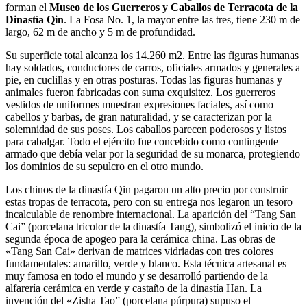
forman el
Museo de los Guerreros y Caballos de Terracota de la
Dinastía Qin
. La Fosa No. 1, la mayor entre las tres, tiene 230 m de
largo, 62 m de ancho y 5 m de profundidad.
Su superficie total alcanza los 14.260 m2. Entre las figuras humanas
hay soldados, conductores de carros, oficiales armados y generales a
pie, en cuclillas y en otras posturas. Todas las figuras humanas y
animales fueron fabricadas con suma exquisitez. Los guerreros
vestidos de uniformes muestran expresiones faciales, así como
cabellos y barbas, de gran naturalidad, y se caracterizan por la
solemnidad de sus poses. Los caballos parecen poderosos y listos
para cabalgar. Todo el ejército fue concebido como contingente
armado que debía velar por la seguridad de su monarca, protegiendo
los dominios de su sepulcro en el otro mundo.
Los chinos de la dinastía Qin pagaron un alto precio por construir
estas tropas de terracota, pero con su entrega nos legaron un tesoro
incalculable de renombre internacional. La aparición del “Tang San
Cai” (porcelana tricolor de la dinastía Tang), simbolizó el inicio de la
segunda época de apogeo para la cerámica china. Las obras de
«Tang San Cai» derivan de matrices vidriadas con tres colores
fundamentales: amarillo, verde y blanco. Esta técnica artesanal es
muy famosa en todo el mundo y se desarrolló partiendo de la
alfarería cerámica en verde y castaño de la dinastía Han. La
invención del «Zisha Tao” (porcelana púrpura) supuso el