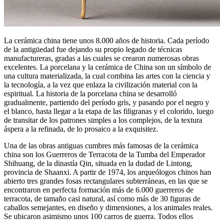
La cerámica china tiene unos 8.000 años de historia. Cada período
de la antigüedad fue dejando su propio legado de técnicas
manufactureras, gradas a las cuales se crearon numerosas obras
excelentes. La porcelana y la cerámica de China son un símbolo de
una cultura materializada, la cual combina las artes con la ciencia y
la tecnología, a la vez que enlaza la civilización material con la
espiritual. La historia de la porcelana china se desarrolló
gradualmente, partiendo del período gris, y pasando por el negro y
el blanco, hasta llegar a la etapa de las filigranas y el colorido, luego
de transitar de los patrones simples a los complejos, de la textura
áspera a la refinada, de lo prosaico a la exquisitez.
Una de las obras antiguas cumbres más famosas de la cerámica
china son los Guerreros de Terracota de la Tumba del Emperador
Shihuang, de la dinastía Qin, situada en la dudad de Lintong,
provincia de Shaanxi. A partir de 1974, los arqueólogos chinos han
abierto tres grandes fosas rectangulares subterráneas, en las que se
encontraron en perfecta formación más de 6.000 guerreros de
terracota, de tamaño casi natural, así como más de 30 figuras de
caballos semejantes, en diseño y dimensiones, a los animales reales.
Se ubicaron asimismo unos 100 carros de guerra. Todos ellos