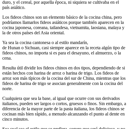
duro, y el cereal, por aquella época, ni siquiera se cultivaba en el
país asiático.
Los fideos chinos son un elemento básico de la cocina china, pero
podríamos llamarlos fideos asiáticos porque también aparecen en la
cocina japonesa, coreana, tailandesa, vietnamita, laosiana, malaya y
la de otros países del Asia oriental.
Ya sea la cocina cantonesa o al estilo mandarín,
de Hunan o Sichuan, casi siempre aparece en la receta algún tipo de
fideos chinos, no importa si es para el desayuno, el almuerzo, o la
cena.
Resulta útil dividir los fideos chinos en dos tipos, dependiendo de si
están hechos con harina de arroz o harina de trigo. Los fideos de
arroz son más típicos de la cocina del sur de China, mientras que los
fideos de harina de trigo se asocian generalmente con la cocina del
norte.
Cualquiera que sea la base, al igual que ocurre con sus derivados
italianos, pueden ser largos o cortos, gruesos o finos. Sin embargo, a
diferencia de la mayor parte de la pasta italiana, los fideos chinos se
cocinan más bien rápido, a menudo alcanzando el punto al dente en
cinco minutos.
Sea cual sea el estilo que se prefiera, seguro que será delicioso, y no