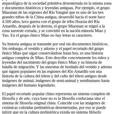
arqueológica de la sociedad primitiva desenterrada en la misma zona
y documentos históricos y leyendas antiguas. Por ejemplo, el grupo
Miaoman de las regiones del Río Yangtsé que es uno de los tres
grandes tribus de la China antigua, desarrolló hacia el norte hace
4.500 años, tuvo guerra con el grupo de tribu Huaxia del Ría
Amarillo, después de la derrota, el grupo Miaoman se migró a la
zona suroeste cerrada, y se convirtió en la nación minoría Miao y
Yao. En el grupo étnico Miao no hay letras ni caracteres.
Su historia antigua se transmite por oral sin documentos históricos.
Sin embargo, el vestido y adorno y el papel recortado del grupo
étnico Miao que sigue conservándose hasta hoy, es una historia
antigua completa de Miao. Esto describe concretamente los mitos y
leyendas del nacimiento del grupo étnico Miao y su historia de
batalla de migración. Y las muestras de bordado del vestido y adorno
que siguen populares en las regiones del Río Amarillo son una
historia de la cultura del tótem y del culto del tótem antiguo desde
imágenes de animal, imágenes de semi-animal y semihumano hasta
imágenes del humano legendario.
El papel recortado popular chino representa un sistema completo de
filosofía y de arte, cuya base no es la filosofía confuciana sino el
sistema de filosofia original china. Coincide con las imágenes de
cerámicas coloridas prehistóricas desenterradas, por eso se puede
inferir que en la cultura prehistórica existía un sistema filósofo