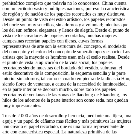
prehistórico completo que todavía no lo conocemos. China cuenta
con un territorio vasto y múltiples naciones, por eso la característica
de región y de nación de los papeles recortados es muy distintiva.
Desde un punto de vista del estilo artístico, los papeles recortados
del norte son muy sencillos, sin adornos y a voluntad; mientras que
los del sur, refinos, elegantes, y llenos de alegría. Desde el punto de
vista de los creadores de papeles recortados, muchas mujeres
campesinas recortan papeles con tijeras, cuyas formas
representativas de arte son la estructura del concepto, el modelado
del concepto y el color del concepto de super-tiempo y espacio. Los
artistas que la mayoría es hombres usan más el estilo realista. Desde
el punto de vista la aplicación de la vida social, los papeles
recortados siendo muestras del bordado del vestido, subrayan el
estilo decorativo de la composición, la esquema sencilla y la parte
interior sin adornos, tal como el cuadro en piedra de la dinastía Han;
siendo flores de ventanas, a causa de la necesidad de luminosidad,
en la parte interior se decoran mucho, sobre todo los papeles
recortados de ventanas de las zonas de Jiaodong de Shandong, los
hilos de los adornos de la parte interior son como seda, nos quedan
muy impresionantes.
Tras de 2.000 años de desarrollo y herencia, mediante una tijera, una
aguja y un papel de cáñamo más fáciles y más primitivos las mujeres
han creado el papel recortado, que es una forma representante de
arte con característica especial. La naturaleza primitiva de las