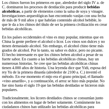
Los chinos fueron los primeros en que, alrededor del siglo IV a. de
C. dominaron los procesos de destilación para producir
bebidas
alcohólicas
, a partir de elementos como la salsa de soya y vinagre.
Investigaciones arqueológicas han encontrado vasijas con una fecha
de más de 9 mil años y que habrían contenido alcohol bebible, lo
que le da a los chinos del título de ser la primera civilización en crear
bebidas alcohólicas.
En los países occidentales el vino es muy popular, mientras que en
China la gente prefiere el alcohol o licor. Los vinos son dulces y no
tienen demasiado alcohol. Sin embargo, el alcohol chino tiene más
grados de alcohol. Por lo tanto, su sabor es dulce, pero no picante.
El hecho interesante es que los chinos beben alcohol a pesar de su
fuerte sabor. En cuanto a las bebidas alcohólicas chinas, hay un
numerosas historias. Se cree que las bebidas alcohólicas chinas
tienen 4.000 años de historia. Una leyenda dice que Yidi, esposa del
rey Yu de la primera dinastía (alrededor de 2100 a. C.) inventó el
método. En ese momento el mijo era el grano principal, el llamado
«vino amarillo», y a continuación, el arroz se hizo más popular. No
fue sino hasta el siglo 19 que las bebidas destiladas se hicieron más
populares.
Tradicionalmente, los licores destilados chinos se consumían junto
con los alimentos en lugar de beber solamente. Comúnmente los
ciudadanos chinos han utilizado las bebidas alcohólicas para