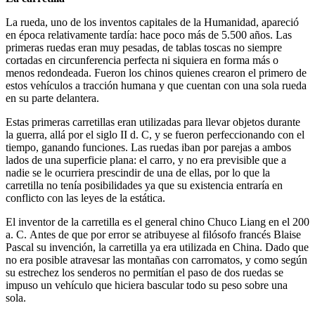
La rueda, uno de los inventos capitales de la Humanidad, apareció
en época relativamente tardía: hace poco más de 5.500 años. Las
primeras ruedas eran muy pesadas, de tablas toscas no siempre
cortadas en circunferencia perfecta ni siquiera en forma más o
menos redondeada. Fueron los chinos quienes crearon el primero de
estos vehículos a tracción humana y que cuentan con una sola rueda
en su parte delantera.
Estas primeras carretillas eran utilizadas para llevar objetos durante
la guerra, allá por el siglo II d. C, y se fueron perfeccionando con el
tiempo, ganando funciones. Las ruedas iban por parejas a ambos
lados de una superficie plana: el carro, y no era previsible que a
nadie se le ocurriera prescindir de una de ellas, por lo que la
carretilla no tenía posibilidades ya que su existencia entraría en
conflicto con las leyes de la estática.
El inventor de la carretilla es el general chino Chuco Liang en el 200
a. C. Antes de que por error se atribuyese al filósofo francés Blaise
Pascal su invención, la carretilla ya era utilizada en China. Dado que
no era posible atravesar las montañas con carromatos, y como según
su estrechez los senderos no permitían el paso de dos ruedas se
impuso un vehículo que hiciera bascular todo su peso sobre una
sola.