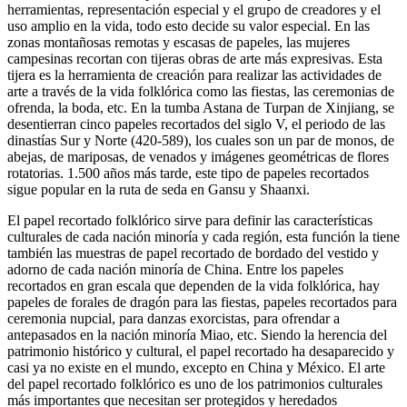
herramientas, representación especial y el grupo de creadores y el
uso amplio en la vida, todo esto decide su valor especial. En las
zonas montañosas remotas y escasas de papeles, las mujeres
campesinas recortan con tijeras obras de arte más expresivas. Esta
tijera es la herramienta de creación para realizar las actividades de
arte a través de la vida folklórica como las fiestas, las ceremonias de
ofrenda, la boda, etc. En la tumba Astana de Turpan de Xinjiang, se
desentierran cinco papeles recortados del siglo V, el periodo de las
dinastías Sur y Norte (420-589), los cuales son un par de monos, de
abejas, de mariposas, de venados y imágenes geométricas de flores
rotatorias. 1.500 años más tarde, este tipo de papeles recortados
sigue popular en la ruta de seda en Gansu y Shaanxi.
El papel recortado folklórico sirve para definir las características
culturales de cada nación minoría y cada región, esta función la tiene
también las muestras de papel recortado de bordado del vestido y
adorno de cada nación minoría de China. Entre los papeles
recortados en gran escala que dependen de la vida folklórica, hay
papeles de forales de dragón para las fiestas, papeles recortados para
ceremonia nupcial, para danzas exorcistas, para ofrendar a
antepasados en la nación minoría Miao, etc. Siendo la herencia del
patrimonio histórico y cultural, el papel recortado ha desaparecido y
casi ya no existe en el mundo, excepto en China y México. El arte
del papel recortado folklórico es uno de los patrimonios culturales
más importantes que necesitan ser protegidos y heredados