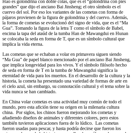
Hao es golondrina con doble colas, que es el “golondrina con pies
grandes” que dijo el anciano Bai Jinsheng; el otro símbolo es el
cuervo del sol. Por eso los variantes de las cometas con forma de
pájaros provienen de la figura de golondrina y del cuervo. Además,
la forma de cometas se evolucionó del signo de vida, que es el “Ma
Gua”. Tomando la figura de la letra T como el símbolo de Babel,
encima la tapa del ataúd de la tumba Han de Mawangdui en Hunan
se colocaba la seda en forma de T, que es un símbolo cultural que
implica la vida eterna.
Las cometas que se echaban a volar en primavera siguen siendo
“Ma Gua” de papel blanco mencionado por el anciano Bai Jinsheng,
que implica longevidad para los vivos. Y el símbolo filósofo hecho
de seda en forma de T en la tumba de Mawangdui significa la
eternidad de vida para los muertos. En el desarrollo de la cultura y la
historia, la cometa ha presentado una variedad de formas de arte en
el cielo azul, sin embargo, su connotación cultural y el tema sobre la
vida nunca se han cambiado.
En China volar cometas es una actividad muy común de todo el
mundo, pero esta afición tiene su origen en la milenaria cultura
china. Por siglos, los chinos fueron mejorando los cometas y
añadiendo diseños de animales y diferentes colores, pero estos
también tuvieron aplicaciones fuera de lo lúdico. Las cometas
fueron usadas para pescar, y hasta podría decirse que fueron los