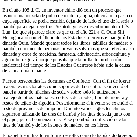
En el año 105 d. C, un inventor chino dió con un proceso que,
usando una mezcla de pulpa de madera y agua, obtenía una pasta en
cuya superficie se podía escribir, dejando de lado el uso de la seda o
bambú para dejar registros. Se atribuye este descubrimiento a T´Sai
Lun. Lo que si parece claro es que en el año 221 a.C. Quin Shi
Huang acabó con el último de los Estados Guerreros e inauguró la
dinastía Quin. Mandó quemar todos los libros, tablillas de madera o
bambú, en manos de personas privadas salvo los que se referían a su
dinastía y otros de medicina, farmacia, adivinación, arboricultura y
agricultura. Quizá porque pensaba que la brillante producción
intelectual del tiempo de los Estados Guerreros había sido la causa
de la anarquía reinante.
Fueron perseguidas las doctrinas de Confucio. Con el fin de lograr
materiales más baratos como soportes de la escritura se inventó el
papel a partir de hilachas de seda y sobre todo le utilización y
manejo de otros materiales: cortezas de árboles, fibra de morera y
restos de tejido de algodón. Posteriormente el invento se extendió al
resto de provincias del imperio. Durante varios siglos los chinos
siguieron utilizando las tiras de bambú y las tiras de seda junto con
el papel, pero al comenzar el s. V se prohibió la utilización de las
tiras de bambú y de los listones de madera en los libros.
El papel fue utilizado en forma de rollo, como lo había sido la seda,