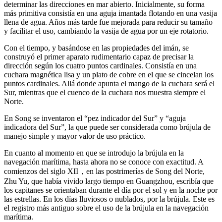
determinar las direcciones en mar abierto. Inicialmente, su forma
más primitiva consistía en una aguja imantada flotando en una vasija
llena de agua. Años más tarde fue mejorada para reducir su tamaño
y facilitar el uso, cambiando la vasija de agua por un eje rotatorio.
Con el tiempo, y basándose en las propiedades del imán, se
construyó el primer aparato rudimentario capaz de precisar la
dirección según los cuatro puntos cardinales. Consistía en una
cuchara magnética lisa y un plato de cobre en el que se cincelan los
puntos cardinales. Allá donde apunta el mango de la cuchara será el
Sur, mientras que el cuenco de la cuchara nos muestra siempre el
Norte.
En Song se inventaron el “pez indicador del Sur” y “aguja
indicadora del Sur”, la que puede ser considerada como brújula de
manejo simple y mayor valor de uso práctico.
En cuanto al momento en que se introdujo la brújula en la
navegación marítima, hasta ahora no se conoce con exactitud. A
comienzos del siglo XII，en las postrimerías de Song del Norte,
Zhu Yu, que había vivido largo tiempo en Guangzhou, escribía que
los capitanes se orientaban durante el día por el sol y en la noche por
las estrellas. En los días lluviosos o nublados, por la brújula. Este es
el registro más antiguo sobre el uso de la brújula en la navegación
marítima.