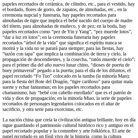
papeles recortados de cerámica, de cilindro, etc., para el vestido, hay
el bordado, flores de gorro, de zapatos, de almohadas, etc., en la
ceremonia nupcial y funeraria, hay papeles recortados para
almohadas de tigre que implica el bebé nacido del cuerpo de madre
del tótem, para almohadas de muñeco, y de pez; en la boda, hay
papeles recortados como “pez de Yin y Yang”, “pez muerde lotos”,
“dar a luz en lotos”; en la ceremonia funeraria hay papeles
recortados “árbol de la vida” que significa el espíritu nunca se
morirá y la vida no se parará para siempre; para las fiestas, hay
“tazón con tapa” que implica la combinación de tierra y cielo, la
propagación de descendientes, y la cosecha, “ratón muerde el cielo”;
para el primer día del año nuevo lunar chino, “dioses de puerta de
buey primaveral” pegado a la puerta; para el día de los difuntos, el
papel recortado “Fo Tuo” colocado en la tumba (la minoría Man);
para la fiesta del Bote del Dragón, “tigre cariñoso” para quitar mala
suerte y echar fantasmas; en los papeles recortados para
chamanismo, hay “bebé con cabello enrollado” que es el patrón de
vida y dios de propagación; en la minoría Miao, la serie de papeles
recortados de personajes legendarios colocados en el altar de
sacrificio, y otra serie para exorcistas, etc.
La nación china que creía la civilización antigua brillante, hoy en día
sigue guardando el patrimonio cultural histórico rico y antiguo en el
papel recortado popular y la costumbre y arte folklórica. El arte de
papel recortado es un fósil vivo de la historia, como la cultura