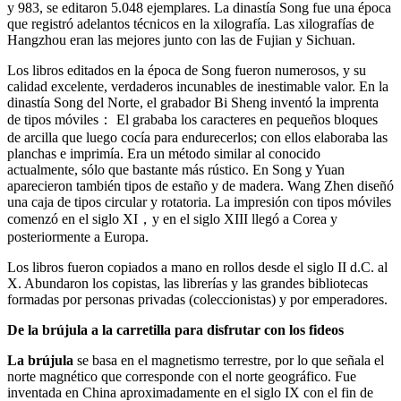
y 983, se editaron 5.048 ejemplares. La dinastía Song fue una época
que registró adelantos técnicos en la xilografía. Las xilografías de
Hangzhou eran las mejores junto con las de Fujian y Sichuan.
Los libros editados en la época de Song fueron numerosos, y su
calidad excelente, verdaderos incunables de inestimable valor. En la
dinastía Song del Norte, el grabador Bi Sheng inventó la imprenta
de tipos móviles： El grababa los caracteres en pequeños bloques
de arcilla que luego cocía para endurecerlos; con ellos elaboraba las
planchas e imprimía. Era un método similar al conocido
actualmente, sólo que bastante más rústico. En Song y Yuan
aparecieron también tipos de estaño y de madera. Wang Zhen diseñó
una caja de tipos circular y rotatoria. La impresión con tipos móviles
comenzó en el siglo XI，y en el siglo XIII llegó a Corea y
posteriormente a Europa.
Los libros fueron copiados a mano en rollos desde el siglo II d.C. al
X. Abundaron los copistas, las librerías y las grandes bibliotecas
formadas por personas privadas (coleccionistas) y por emperadores.
De la brújula a la carretilla para disfrutar con los fideos
La brújula
se basa en el magnetismo terrestre, por lo que señala el
norte magnético que corresponde con el norte geográfico. Fue
inventada en China aproximadamente en el siglo IX con el fin de