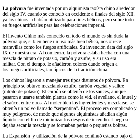
La pólvora
fue inventada por un alquimista taoísta chino alrededor
del siglo IV, cuando se conoció en occidente a finales del siglo XII,
ya los chinos la habían utilizado para fines bélicos, pero sobre todo
en fuegos artificiales para las celebraciones imperial.
El invento Chino más conocido en todo el mundo es sin duda la
pólvora que, si bien tiene un uso más bien bélico, nos ofrece
maravillas como los fuegos artificiales. Su invención data del siglo
IX de nuestra era. Al comienzo, la pólvora estaba hecha con una
mezcla de nitrato de potasio, carbón y azufre, y su uso era
militar. Con el tiempo, le añadieron colores dando origen a
los fuegos artificiales, tan típicos de la tradición china.
Los chinos llegaron a manejar tres tipos distintos de pólvora. En
principio se obtuvo mezclando azufre, carbón vegetal y salitre
(nitrato de potasio). El carbón se obtenía de los sauces, aunque
pasaron a usarse también plantas como la vid, el avellano, el laurel y
el saúco, entre otros. Al moler bien los ingredientes y mezclarse, se
obtenía un polvo llamado “serpentina”. El proceso era complicado y
muy peligroso, de modo que algunos alquimistas añadían algún
líquido con el fin de minimizar los riesgos de incendio. Luego se
dejaba secar la mezcla y se formaban perlas o pequeñas bolitas.
La Expansión y utilización de la pólvora continuó estando bajo el