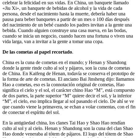
celebrar la felicidad en sus vidas. En China, un banquete llamado
«Jiu Xi», un banquete de bebidas de alcohol y la vida de cada
persona, desde el nacimiento hasta la muerte, debería haber una
pausa para beber banquetes a partir de un mes o 100 días después
del nacimiento de un bebé cuando los padres invitan a la gente una
bebida. Cuando alguien construye una casa nueva, en las bodas,
cuando se inicia un negocio, cuando hacen una fortuna o viven una
vida larga, van a invitar a la gente a tomar una copa.
De las cometas al papel recortado
.
China es la cuna de cometas en el mundo; y Henan y Shandong
donde la gente rinde culto al sol y pájaros, son la cuna de cometas
de China. En Kaifeng de Henan, todavía se conserva el prototipo de
la forma de arte de cometas. El anciano Bai Jinsheng dijo: llamamos
Hao a cometas, eso es la connotación original de cometas, Hao
significa el cielo y el sol, el carácter chino Hao “M”, está compuesto
de dos partes, la parte superior “M” quiere decir el sol, y la inferior
“M”, el cielo, eso implica llegar al sol pasando el cielo. De ahí se ve
que cuando viene la primavera, se echan a volar comentas, con el fin
de conectar el espíritu del sol.
En la antigüedad china, los clanes Tai Hao y Shao Hao rendían
culto al sol y al cielo. Henan y Shandong son la cuna del clan Shao
Hao donde veneraba al tótem de pájaros. El logo del tótem de Shao