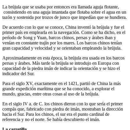
La brújula que se usaba por entonces era llamada aguja flotante,
consistiendo en una aguja imantada que flotaba sobre el agua en un
tazón y sostenida por trozos de junco que impedían que se hundiera.
De acuerdo con lo que se conoce, China inventó la brújula y fue el
primer país en emplearla en la navegación. Como se ha dicho, en el
período de Song y Yuan, barcos chinos, persas y árabes iban y
venían en constante trajín por los mares. Los barcos chinos tenían
gran capacidad y velocidad y se orientaban empleando la brújula.
Aproximadamente en esta época, la brújula era usada en los barcos
persas y árabes. Más tarde la brújula se introdujo en Europa con
capacidad de la piedra imán de indicar la orientación y se hizo el
indicador del Sur.
Para el siglo XV, exactamente en el 1421, partió de China la más
grande expedición marítima que se ha conocido, a explorar el
mundo, gracias, entre otras cosas al uso de la brújula.
En el siglo IV a. de C. los chinos dieron con lo que sería el primer
compás que, fabricado con piedra de imán, mostraban la dirección
hacia el Sur. Para los chinos, el sur era el punto cardinal de
referencia y no el norte. Se había descubierto el imán.
La carretilla