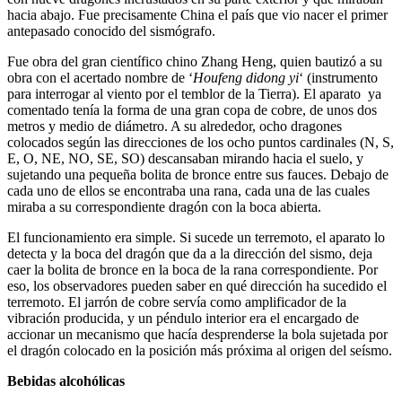
hacia abajo. Fue precisamente China el país que vio nacer el primer
antepasado conocido del sismógrafo.
Fue obra del gran científico chino Zhang Heng, quien bautizó a su
obra con el acertado nombre de ‘
Houfeng didong yi
‘ (instrumento
para interrogar al viento por el temblor de la Tierra). El aparato ya
comentado tenía la forma de una gran copa de cobre, de unos dos
metros y medio de diámetro. A su alrededor, ocho dragones
colocados según las direcciones de los ocho puntos cardinales (N, S,
E, O, NE, NO, SE, SO) descansaban mirando hacia el suelo, y
sujetando una pequeña bolita de bronce entre sus fauces. Debajo de
cada uno de ellos se encontraba una rana, cada una de las cuales
miraba a su correspondiente dragón con la boca abierta.
El funcionamiento era simple. Si sucede un terremoto, el aparato lo
detecta y la boca del dragón que da a la dirección del sismo, deja
caer la bolita de bronce en la boca de la rana correspondiente. Por
eso, los observadores pueden saber en qué dirección ha sucedido el
terremoto. El jarrón de cobre servía como amplificador de la
vibración producida, y un péndulo interior era el encargado de
accionar un mecanismo que hacía desprenderse la bola sujetada por
el dragón colocado en la posición más próxima al origen del seísmo.
Bebidas alcohólicas