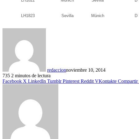
LH1822
Múnich
Sevilla
D
LH1823
Sevilla
Múnich
D
redaccion
noviembre 10, 2014
735
2 minutos de lectura
Facebook
X
LinkedIn
Tumblr
Pinterest
Reddit
VKontakte
Compartir 