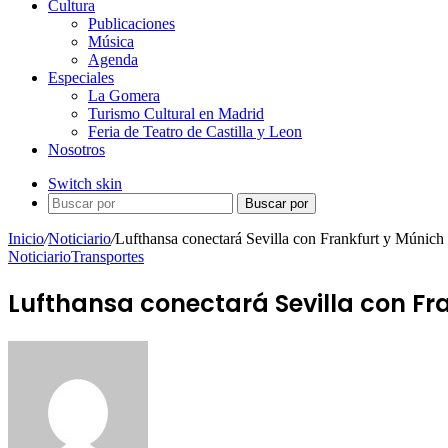
Cultura
Publicaciones
Música
Agenda
Especiales
La Gomera
Turismo Cultural en Madrid
Feria de Teatro de Castilla y Leon
Nosotros
Switch skin
Buscar por
Inicio
/
Noticiario
/
Lufthansa conectará Sevilla con Frankfurt y Múnich
Noticiario
Transportes
Lufthansa conectará Sevilla con Fr