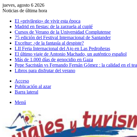
jueves, agosto 6 2026
Noticias de última hora
El «privilegio» de vivir esta época
Madrid en fiestas: de la zarzuela al cuplé
Cursos de Verano de la Universidad Complutense
75 edición del Festival Internacional de Santander
Exceltur: ¿de la fantasía al despiste?
LII Feria Internacional del Ajo en Las Pedroñeras
El último viaje de Antonio Machado, un auténtico español
Más de 1.000 días de genocidio en Gaza
Pepe Sacristán vs Fernando Fernán Gómez : la calidad en el tea
Libros para disfrutar del verano
Acceso
Publicación al azar
Barra lateral
Menú