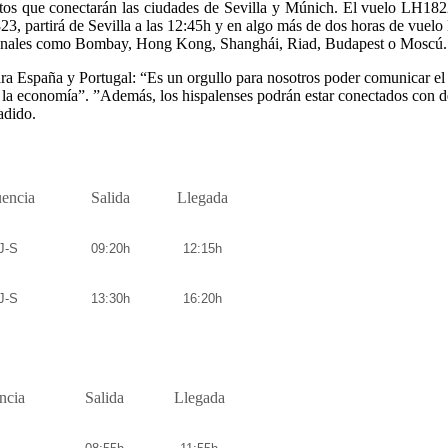
tos que conectarán las ciudades de Sevilla y Múnich. El vuelo LH182
3, partirá de Sevilla a las 12:45h y en algo más de dos horas de vuelo 
acionales como Bombay, Hong Kong, Shanghái, Riad, Budapest o Moscú.
ra España y Portugal: “Es un orgullo para nosotros poder comunicar el 
n la economía”. ”Además, los hispalenses podrán estar conectados con d
adido.
uencia
Salida
Llegada
J-S
09:20h
12:15h
J-S
13:30h
16:20h
ncia
Salida
Llegada