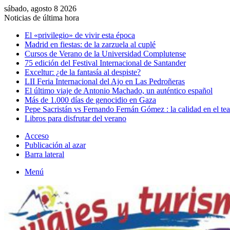
sábado, agosto 8 2026
Noticias de última hora
El «privilegio» de vivir esta época
Madrid en fiestas: de la zarzuela al cuplé
Cursos de Verano de la Universidad Complutense
75 edición del Festival Internacional de Santander
Exceltur: ¿de la fantasía al despiste?
LII Feria Internacional del Ajo en Las Pedroñeras
El último viaje de Antonio Machado, un auténtico español
Más de 1.000 días de genocidio en Gaza
Pepe Sacristán vs Fernando Fernán Gómez : la calidad en el tea
Libros para disfrutar del verano
Acceso
Publicación al azar
Barra lateral
Menú