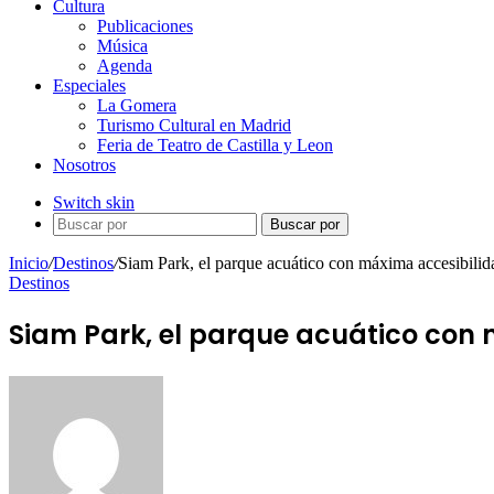
Cultura
Publicaciones
Música
Agenda
Especiales
La Gomera
Turismo Cultural en Madrid
Feria de Teatro de Castilla y Leon
Nosotros
Switch skin
Buscar por
Inicio
/
Destinos
/
Siam Park, el parque acuático con máxima accesibilid
Destinos
Siam Park, el parque acuático con