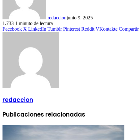
redaccion
junio 9, 2025
1.733
1 minuto de lectura
Facebook
X
LinkedIn
Tumblr
Pinterest
Reddit
VKontakte
Compartir 
redaccion
Publicaciones relacionadas