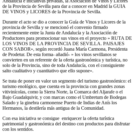
Andalucía e iniciativas privadas, la Asociación de Vinos y Licores
de la Provincia de Sevilla para dar a conocer en Madrid la GUIA
DE VINOS y LICORES de la Provincia de Sevilla.
Durante el acto se dio a conocer la Guía de Vinos y Licores de la
provincia de Sevilla y se mencionó el convenio firmado
recientemente entre la Junta de Andalucía y la Asociación de
Productores para promocionar sus vinos en el proyecto » RUTA DE
LOS VINOS DE LA PROVINCIA DE SEVILLA. PAISAJES
CON SABOR», según recordó Juana María Carmona, Presidenta
de Prodetur. De esta forma- añadió- » los vinos sevillanos se
convierten en un referente de la oferta gastronómica y turística, no
solo de la Provincia, sino de toda Andalucía, con el consiguiente
salto cualitativo y cuantitativo que ello supone».
Se trata de poner en valor un segmento del turismo gastronómico: el
turismo enológico, que cuenta en la provincia con grandes zonas
vitivinícolas, como la Sierra Norte, la Comarca del Aljarafe o el
Bajo Guadalquivir, y con marcas como el Umbretum de Bodegas
Salado y la ginebra carmonense Puerto de Indias de Anís los
Hermanos, la destilería más antigua de la Comunidad.
Con esa iniciativa se consigue enriquecer la oferta turística
patrimonial y gastronómica del destino con productos para disfrutar
con los sentidos.