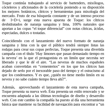
Toque continúa trabajando al servicio de bartenders, mixólogos,
cócteleros y aficionados de la coctelería poniendo a su disposición
los mejores botánicos, cítricos y herramientas para mixología del
mercado. Fruto de esa búsqueda constante y de un intenso proceso
de
I+D+i, surge esta nueva apuesta de Toque: los cítricos
deshidratados de naranja sanguina y lima, 100% naturales que
aportan a las copas “el toque diferencial” con notas cítricas, ácidas,
especiadas, dulces o tostadas.
Coincidiendo con el lanzamiento del nuevo formato de naranja
sanguina y lima con la que el público tendrá siempre listas las
rodajas para crear sus copas perfectas, Toque presenta una divertida
campaña con el título ‘Hay limones que pasan demasiado tiempo en
la nevera’ en la que el protagonista es un limón que necesita ser
liberado y que le dé el aire. “Las neveras de muchos españoles
acaban convertidas en “cementerios” en los que los cítricos han
dejado de serlo por el inexorable paso del tiempo y el ostracismo al
que los condenamos. Y es que, ¿quién no tiene medio limón en su
nevera y no sabe cuánto tiempo lleva ahí?”.
Además,
aprovechando el lanzamiento de esta nueva campaña,
Toque presenta su nueva web. Ésta presenta un estilo renovado y se
encuentra adaptada a las últimas tecnologías de diseño y desarrollo
web. Con este cambio la compañía ha puesto al día una herramienta
básica que mantiene su facilidad de navegación para encontrar a “un