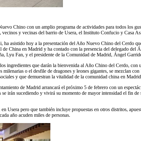
Nuevo Chino con un amplio programa de actividades para todos los gus
, vecinos y vecinas del barrio de Usera, el Instituto Confucio y Casa As
i, ha asistido hoy a la presentación del Año Nuevo Chino del Cerdo qu
ral de China en Madrid y ha contado con la presencia del delegado del 
ña, Lyu Fan, y el presidente de la Comunidad de Madrid, Ángel Garrid
e los ingredientes que darán la bienvenida al Año Chino del Cerdo, con
 milenarias o el desfile de dragones y leones gigantes, se mezclan con l
ociales y que demuestran la vitalidad de la comunidad china en Madrid
amiento de Madrid arrancará el próximo 5 de febrero con un espectáculo
es se irán sucediendo y vivirá su momento de mayor intensidad el fin de 
 Usera pero que también incluye propuestas en otros distritos, apuest
e cada año acuden miles de personas.