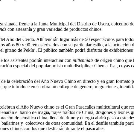
aza situada frente a la Junta Municipal del Distrito de Usera, epicentro 
ands
con artesanía y gran variedad de productos chinos.
del Año del Cerdo. Allí tendrán lugar más de 50 espectáculos para todo
los años 80 y 90 remasterizados con su particular estilo, a la actuación
 gitano de Pekín’. El público también podrá disfrutar de exhibiciones de
e los asistentes podrán interactuar con
millennials
de origen chino que 
oración especial del popular artista multidisciplinar Chenta Tsai, cuya
 de la celebración del Año Nuevo Chino en directo y en gran formato pa
a, que introduce en su obra un enfoque de género, migraciones, identid
lebran el Año Nuevo chino es el Gran Pasacalles multicultural que reco
 llenarán el barrio de magia, trajes traídos de China, dragones y leones g
ación de temática china, llena de ritmo y energía abrirá paso a este de
, bailarines y colectivos de otras comunidad. En el desfile también part
gones chinos con los que desfilarán durante el pasacalles.