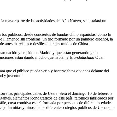
de la mayor parte de las actividades del Año Nuevo, se instalará un
s los públicos, desde conciertos de bandas chino españolas, como la
 de Flamenco sin fronteras, un trío formado por un palmero español, la
 artes marciales o desfiles de trajes traídos de China.
han nacido y crecido en Madrid y que están generando gran
s canciones están dando mucho que hablar, y la
andaluchina
Quan
ra que el público pueda verlo y hacerse fotos o videos delante del
ad y juventud.
rre las principales calles de Usera. Será el domingo 10 de febrero a
igantes, elementos iconográficos de este país, farolillos fabricados por
sfile, cuya comitiva estará formada por personas de diferentes edades
iciparán niñas y niños de los diferentes colegios públicos de Usera que