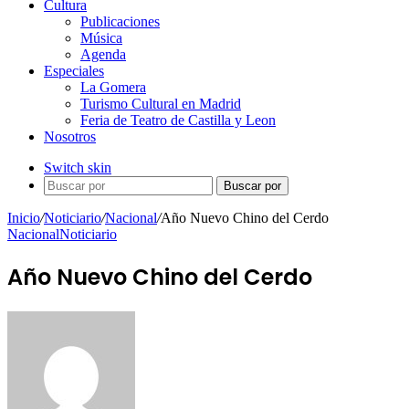
Cultura
Publicaciones
Música
Agenda
Especiales
La Gomera
Turismo Cultural en Madrid
Feria de Teatro de Castilla y Leon
Nosotros
Switch skin
Buscar por
Inicio
/
Noticiario
/
Nacional
/
Año Nuevo Chino del Cerdo
Nacional
Noticiario
Año Nuevo Chino del Cerdo