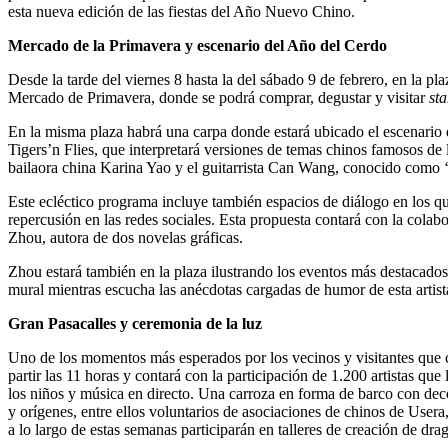
esta nueva edición de las fiestas del Año Nuevo Chino.
Mercado de la Primavera y escenario del Año del Cerdo
Desde la tarde del viernes 8 hasta la del sábado 9 de febrero, en la pl
Mercado de Primavera, donde se podrá comprar, degustar y visitar
st
En la misma plaza habrá una carpa donde estará ubicado el escenario 
Tigers’n Flies, que interpretará versiones de temas chinos famosos de 
bailaora china Karina Yao y el guitarrista Can Wang, conocido como ‘el
Este ecléctico programa incluye también espacios de diálogo en los qu
repercusión en las redes sociales. Esta propuesta contará con la colab
Zhou, autora de dos novelas gráficas.
Zhou estará también en la plaza ilustrando los eventos más destacados
mural mientras escucha las anécdotas cargadas de humor de esta artist
Gran Pasacalles y ceremonia de la luz
Uno de los momentos más esperados por los vecinos y visitantes que ce
partir las 11 horas y contará con la participación de 1.200 artistas que
los niños y música en directo. Una carroza en forma de barco con decor
y orígenes, entre ellos voluntarios de asociaciones de chinos de Usera
a lo largo de estas semanas participarán en talleres de creación de dra