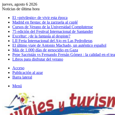
jueves, agosto 6 2026
Noticias de última hora
El «privilegio» de vivir esta época
Madrid en fiestas: de la zarzuela al cuplé
Cursos de Verano de la Universidad Complutense
75 edición del Festival Internacional de Santander
Exceltur: ¿de la fantasía al despiste?
LII Feria Internacional del Ajo en Las Pedroñeras
El último viaje de Antonio Machado, un auténtico español
Más de 1.000 días de genocidio en Gaza
Pepe Sacristán vs Fernando Fernán Gómez : la calidad en el tea
Libros para disfrutar del verano
Acceso
Publicación al azar
Barra lateral
Menú