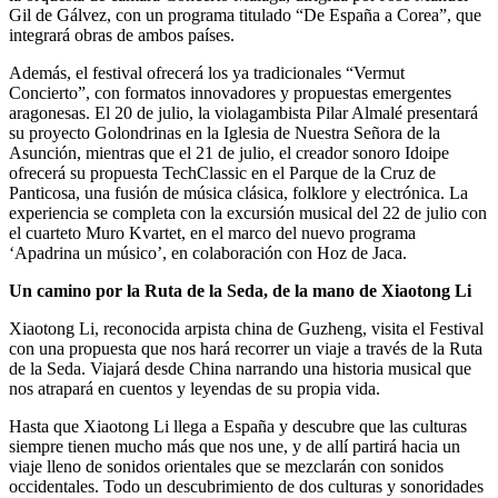
Gil de Gálvez, con un programa titulado “De España a Corea”, que
integrará obras de ambos países.
Además, el festival ofrecerá los ya tradicionales “Vermut
Concierto”, con formatos innovadores y propuestas emergentes
aragonesas. El 20 de julio, la violagambista Pilar Almalé presentará
su proyecto Golondrinas en la Iglesia de Nuestra Señora de la
Asunción, mientras que el 21 de julio, el creador sonoro Idoipe
ofrecerá su propuesta TechClassic en el Parque de la Cruz de
Panticosa, una fusión de música clásica, folklore y electrónica. La
experiencia se completa con la excursión musical del 22 de julio con
el cuarteto Muro Kvartet, en el marco del nuevo programa
‘Apadrina un músico’, en colaboración con Hoz de Jaca.
Un camino por la Ruta de la Seda, de la mano de Xiaotong Li
Xiaotong Li, reconocida arpista china de Guzheng, visita el Festival
con una propuesta que nos hará recorrer un viaje a través de la Ruta
de la Seda. Viajará desde China narrando una historia musical que
nos atrapará en cuentos y leyendas de su propia vida.
Hasta que Xiaotong Li llega a España y descubre que las culturas
siempre tienen mucho más que nos une, y de allí partirá hacia un
viaje lleno de sonidos orientales que se mezclarán con sonidos
occidentales. Todo un descubrimiento de dos culturas y sonoridades