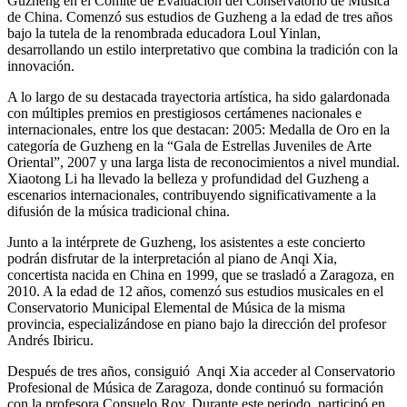
Guzheng en el Comité de Evaluación del Conservatorio de Música
de China. Comenzó sus estudios de Guzheng a la edad de tres años
bajo la tutela de la renombrada educadora Loul Yinlan,
desarrollando un estilo interpretativo que combina la tradición con la
innovación.
A lo largo de su destacada trayectoria artística, ha sido galardonada
con múltiples premios en prestigiosos certámenes nacionales e
internacionales, entre los que destacan: 2005: Medalla de Oro en la
categoría de Guzheng en la “Gala de Estrellas Juveniles de Arte
Oriental”, 2007 y una larga lista de reconocimientos a nivel mundial.
Xiaotong Li ha llevado la belleza y profundidad del Guzheng a
escenarios internacionales, contribuyendo significativamente a la
difusión de la música tradicional china.
Junto a la intérprete de Guzheng, los asistentes a este concierto
podrán disfrutar de la interpretación al piano de Anqi Xia,
concertista nacida en China en 1999, que se trasladó a Zaragoza, en
2010. A la edad de 12 años, comenzó sus estudios musicales en el
Conservatorio Municipal Elemental de Música de la misma
provincia, especializándose en piano bajo la dirección del profesor
Andrés Ibiricu.
Después de tres años, consiguió Anqi Xia acceder al Conservatorio
Profesional de Música de Zaragoza, donde continuó su formación
con la profesora Consuelo Roy. Durante este periodo, participó en