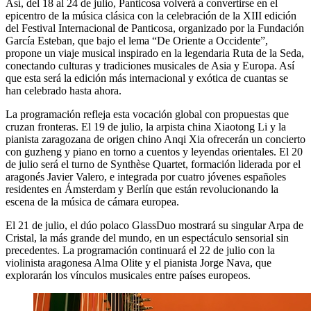
Así, del 18 al 24 de julio, Panticosa volverá a convertirse en el
epicentro de la música clásica con la celebración de la XIII edición
del Festival Internacional de Panticosa, organizado por la Fundación
García Esteban, que bajo el lema “De Oriente a Occidente”,
propone un viaje musical inspirado en la legendaria Ruta de la Seda,
conectando culturas y tradiciones musicales de Asia y Europa. Así
que esta será la edición más internacional y exótica de cuantas se
han celebrado hasta ahora.
La programación refleja esta vocación global con propuestas que
cruzan fronteras. El 19 de julio, la arpista china Xiaotong Li y la
pianista zaragozana de origen chino Anqi Xia ofrecerán un concierto
con guzheng y piano en torno a cuentos y leyendas orientales. El 20
de julio será el turno de Synthèse Quartet, formación liderada por el
aragonés Javier Valero, e integrada por cuatro jóvenes españoles
residentes en Ámsterdam y Berlín que están revolucionando la
escena de la música de cámara europea.
El 21 de julio, el dúo polaco GlassDuo mostrará su singular Arpa de
Cristal, la más grande del mundo, en un espectáculo sensorial sin
precedentes. La programación continuará el 22 de julio con la
violinista aragonesa Alma Olite y el pianista Jorge Nava, que
explorarán los vínculos musicales entre países europeos.