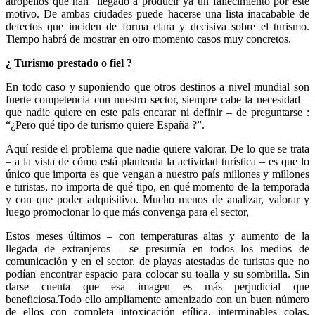
atropellos que han
llegado a producir ya un fallecimiento por este
motivo. De ambas ciudades puede hacerse una lista inacabable de
defectos que inciden de forma clara y decisiva sobre el turismo.
Tiempo habrá de mostrar en otro momento casos muy concretos.
¿ Turismo prestado o fiel ?
En todo caso y suponiendo que otros destinos a nivel mundial son
fuerte competencia con nuestro sector, siempre cabe la necesidad –
que nadie quiere en este país encarar ni definir – de preguntarse :
“¿Pero qué tipo de turismo quiere España ?”.
Aquí reside el problema que nadie quiere valorar. De lo que se trata
– a la vista de cómo está planteada la actividad turística – es que lo
único que importa es que vengan a nuestro país millones y millones
e turistas, no importa de qué tipo, en qué momento de la temporada
y con que poder adquisitivo. Mucho menos de analizar, valorar y
luego promocionar lo que más convenga para el sector,
Estos meses últimos – con temperaturas altas y aumento de la
llegada de extranjeros – se presumía en todos los medios de
comunicación y en el sector, de playas atestadas de turistas que no
podían encontrar espacio para colocar su toalla y su sombrilla. Sin
darse cuenta que esa imagen es más perjudicial que
beneficiosa.Todo ello ampliamente amenizado con un buen número
de ellos con completa intoxicación etílica, interminables colas,