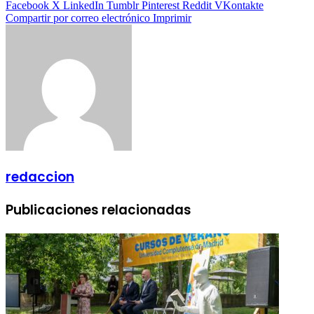
Facebook
X
LinkedIn
Tumblr
Pinterest
Reddit
VKontakte
Compartir por correo electrónico
Imprimir
redaccion
Publicaciones relacionadas