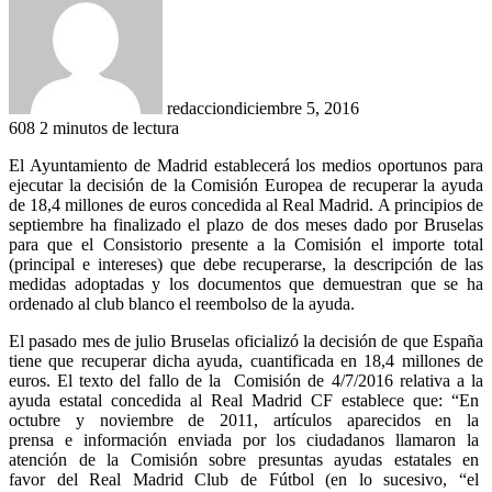
redaccion
diciembre 5, 2016
608
2 minutos de lectura
El
Ayuntamiento de Madrid establecerá los medios oportunos para
ejecutar la decisión de la Comisión Europea de recuperar la ayuda
de 18,4 millones de euros concedida al Real Madrid. A principios de
septiembre ha finalizado el plazo de dos meses dado por Bruselas
para que el Consistorio presente a la Comisión el importe total
(principal e intereses) que debe recuperarse, la descripción de las
medidas adoptadas y los documentos que demuestran que se ha
ordenado al club blanco el reembolso de la ayuda.
El pasado mes de julio Bruselas oficializó la decisión de que España
tiene que recuperar dicha ayuda, cuantificada en 18,4 millones de
euros. El texto del fallo de la
Comisión de 4/7/2016 relativa a la
ayuda estatal concedida al Real Madrid CF establece que: “En
octubre
y
noviembre
de
2011,
artículos
aparecidos
en
la
prensa
e
información
enviada
por
los
ciudadanos
llamaron
la
atención
de
la
Comisión
sobre
presuntas
ayudas
estatales
en
favor
del
Real
Madrid
Club
de
Fútbol
(en
lo
sucesivo,
“el