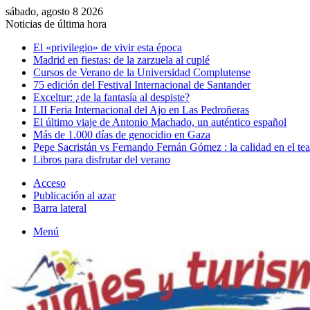
sábado, agosto 8 2026
Noticias de última hora
El «privilegio» de vivir esta época
Madrid en fiestas: de la zarzuela al cuplé
Cursos de Verano de la Universidad Complutense
75 edición del Festival Internacional de Santander
Exceltur: ¿de la fantasía al despiste?
LII Feria Internacional del Ajo en Las Pedroñeras
El último viaje de Antonio Machado, un auténtico español
Más de 1.000 días de genocidio en Gaza
Pepe Sacristán vs Fernando Fernán Gómez : la calidad en el tea
Libros para disfrutar del verano
Acceso
Publicación al azar
Barra lateral
Menú