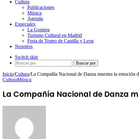
Cultura
Publicaciones
Música
Agenda
Especiales
La Gomera
Turismo Cultural en Madrid
Feria de Teatro de Castilla y Leon
Nosotros
Switch skin
Buscar por
Inicio
/
Cultura
/
La Compañía Nacional de Danza muestra la emoción de
Cultura
Música
La Compañía Nacional de Danza mue