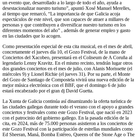
un evento que, desarrollado a lo largo de todo el año, ayuda a
desestacionalizar nuestro turismo”, apuntó Xosé Manuel Merelles,
al tiempo que remarcó, “La importancia de que Galicia acoja
espectáculos de este nivel, que son capaces de atraer a millares de
personas y que contribuyen a diversificar nuestro turismo en los
diferentes momentos del año” , además de generar empleo y gasto
en las ciudades que lo acogen.
Como presentación especial de esta cita musical, en el mes de abril,
concretamente el jueves día 10, el Gozo Festival, de la mano de
Conciertos del Xacobeo, presentará en el Coliseum de A Coruña al
legendario Lenny Kravitz. En el mismo recinto, tendrán lugar otros
dos grandes conciertos en el mes de julio, con Alanis Morissette (el
miércoles 9) y Lionel Richie (el jueves 31). Por su parte, el Monte
del Gozo de Santiago de Compostela vivirá una nueva edición de la
mejor música electrónica con el BBF, que el domingo 6 de julio
estará encabezado por el gran dj David Guetta.
La Xunta de Galicia continúa así dinamizando la oferta turística de
las ciudades gallegas durante todo el verano con el apoyo a grandes
conciertos y festivales como este Gozo Festival, que nació en 2023
con el patrocinio del gobierno gallego. En la pasada edición de la
cita, en 2024, más de 75.000 personas asistieron a los conciertos de
este Gozo Festival con la participación de estrellas mundiales como
Ed Sheeran, Maná, Bomba Estéreo, Queens of the Stone Age o The