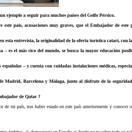
 un ejemplo a seguir para muchos países del Golfo Pérsico.
sobre este país, acusaciones muy graves, que el Embajador de es
n esta entrevista, la originalidad de la oferta turística catarí, con 
– es el más rico del mundo, se busca la mayor educación posible
s españolas – y cuenta con cuidadas instalaciones médicas, espec
de Madrid, Barcelona y Málaga, junto al disfrute de la seguridad, 
embajador de Qatar ?
r de mi país, tras haber estado en este país anteriormente y conocer
ntes ámbitos,
la democracia en España es fuerte pe ro sobre todo su paí