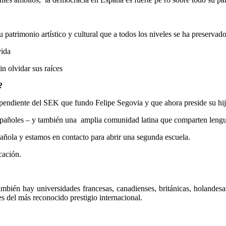
atrimonio artístico y cultural que a todos los niveles se ha preservado
vida
n olvidar sus raíces
?
pendiente del SEK que fundo Felipe Segovia y que ahora preside su hij
spañoles – y también una
amplia comunidad latina que comparten lengu
pañola y estamos en contacto para abrir una segunda escuela.
cación.
ambién hay universidades francesas, canadienses, británicas, holandes
s del más reconocido prestigio internacional.