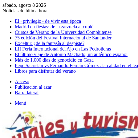
sábado, agosto 8 2026
Noticias de última hora
El «privilegio» de vivir esta época
Madrid en fiestas: de la zarzuela al cuplé
Cursos de Verano de la Universidad Complutense
75 edición del Festival Internacional de Santander
Exceltur: ¿de la fantasía al despiste?
LII Feria Internacional del Ajo en Las Pedroñeras
El último viaje de Antonio Machado, un auténtico español
Más de 1.000 días de genocidio en Gaza
Pepe Sacristán vs Fernando Fernán Gómez : la calidad en el tea
Libros para disfrutar del verano
Acceso
Publicación al azar
Barra lateral
Menú