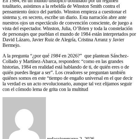
En
1984
, en un mundo distópico dominado por un régimen
totalitario, asistimos a la rebeldía de Winston Smith contra el
pensamiento único del partido. Winston empieza a cuestionar el
sistema y, en secreto, escribe un diario. Esta narración abre ante
nuestros ojos un espectáculo de convención consciente, de juego a
vista del espectador. Winston, Julia, O’Brien y toda la constelación
de personajes que pueblan el mundo de 1984 están interpretados por
David Lázaro, Javier Ruiz de Alegría, Cristina Arranz y Javier
Bermejo.
A la pregunta “¿por qué
1984
en 2026?” que plantean Sánchez-
Collado y Martínez-Abarca, responden: “como en las grandes
historias, 1984 en realidad está hablando de ti, de quién eres o de
quién puedes llegar a ser”. Los creadores se preguntan también
quiénes somos en este “tiempo de engaño universal en el que decir
la verdad es un acto revolucionario, aunque tal vez elijamos seguir
con el cómodo lema de grita con la multitud
redaccion
marzo 2, 2026