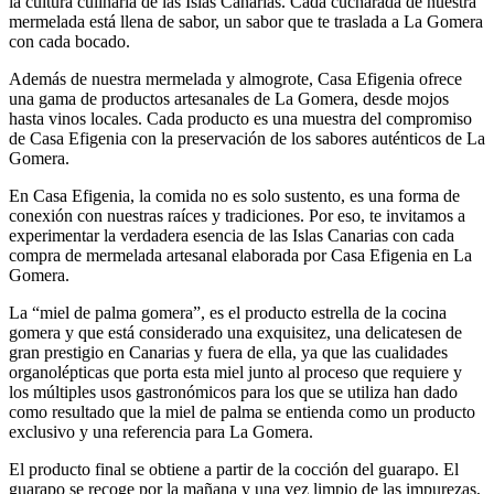
la cultura culinaria de las Islas Canarias. Cada cucharada de nuestra
mermelada está llena de sabor, un sabor que te traslada a La Gomera
con cada bocado.
Además de nuestra mermelada y almogrote, Casa Efigenia ofrece
una gama de productos artesanales de La Gomera, desde mojos
hasta vinos locales. Cada producto es una muestra del compromiso
de Casa Efigenia con la preservación de los sabores auténticos de La
Gomera.
En Casa Efigenia, la comida no es solo sustento, es una forma de
conexión con nuestras raíces y tradiciones. Por eso, te invitamos a
experimentar la verdadera esencia de las Islas Canarias con cada
compra de mermelada artesanal elaborada por Casa Efigenia en La
Gomera.
La “miel de palma gomera”, es el producto estrella de la cocina
gomera y que está considerado una exquisitez, una delicatesen de
gran prestigio en Canarias y fuera de ella, ya que las cualidades
organolépticas que porta esta miel junto al proceso que requiere y
los múltiples usos gastronómicos para los que se utiliza han dado
como resultado que la miel de palma se entienda como un producto
exclusivo y una referencia para La Gomera.
El producto final se obtiene a partir de la cocción del guarapo. El
guarapo se recoge por la mañana y una vez limpio de las impurezas,