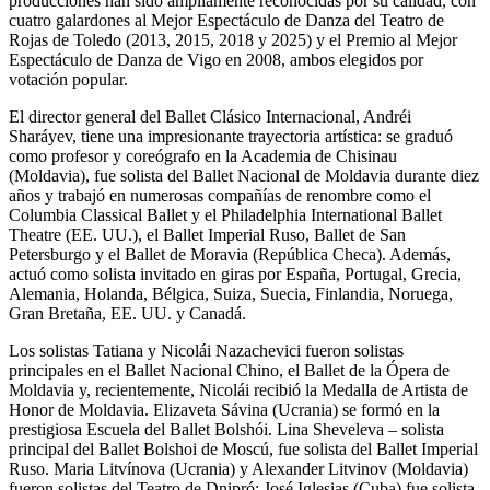
producciones han sido ampliamente reconocidas por su calidad, con
cuatro galardones al Mejor Espectáculo de Danza del Teatro de
Rojas de Toledo (2013, 2015, 2018 y 2025) y el Premio al Mejor
Espectáculo de Danza de Vigo en 2008, ambos elegidos por
votación popular.
El director general del Ballet Clásico Internacional, Andréi
Sharáyev, tiene una impresionante trayectoria artística: se graduó
como profesor y coreógrafo en la Academia de Chisinau
(Moldavia), fue solista del Ballet Nacional de Moldavia durante diez
años y trabajó en numerosas compañías de renombre como el
Columbia Classical Ballet y el Philadelphia International Ballet
Theatre (EE. UU.), el Ballet Imperial Ruso, Ballet de San
Petersburgo y el Ballet de Moravia (República Checa). Además,
actuó como solista invitado en giras por España, Portugal, Grecia,
Alemania, Holanda, Bélgica, Suiza, Suecia, Finlandia, Noruega,
Gran Bretaña, EE. UU. y Canadá.
Los solistas Tatiana y Nicolái Nazachevici fueron solistas
principales en el Ballet Nacional Chino, el Ballet de la Ópera de
Moldavia y, recientemente, Nicolái recibió la Medalla de Artista de
Honor de Moldavia. Elizaveta Sávina (Ucrania) se formó en la
prestigiosa Escuela del Ballet Bolshói. Lina Sheveleva – solista
principal del Ballet Bolshoi de Moscú, fue solista del Ballet Imperial
Ruso. Maria Litvínova (Ucrania) y Alexander Litvinov (Moldavia)
fueron solistas del Teatro de Dnipró; José Iglesias (Cuba) fue solista