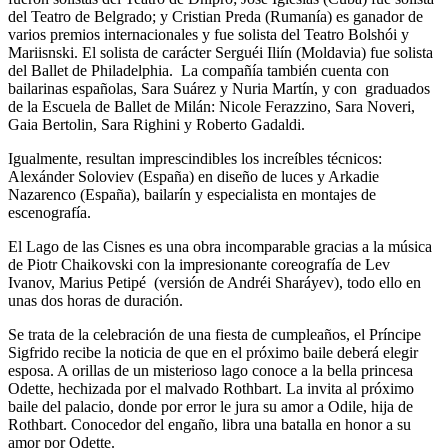
del Teatro de Belgrado; y Cristian Preda (Rumanía) es ganador de
varios premios internacionales y fue solista del Teatro Bolshói y
Mariisnski. El solista de carácter Serguéi Iliín (Moldavia) fue solista
del Ballet de Philadelphia. La compañía también cuenta con
bailarinas españolas, Sara Suárez y Nuria Martín, y con graduados
de la Escuela de Ballet de Milán: Nicole Ferazzino, Sara Noveri,
Gaia Bertolin, Sara Righini y Roberto Gadaldi.
Igualmente, resultan imprescindibles los increíbles técnicos:
Alexánder Soloviev (España) en diseño de luces y Arkadie
Nazarenco (España), bailarín y especialista en montajes de
escenografía.
El Lago de las Cisnes es una obra incomparable gracias a la música
de Piotr Chaikovski con la impresionante coreografía de Lev
Ivanov, Marius Petipé (versión de Andréi Sharáyev), todo ello en
unas dos horas de duración.
Se trata de la celebración de una fiesta de cumpleaños, el Príncipe
Sigfrido recibe la noticia de que en el próximo baile deberá elegir
esposa. A orillas de un misterioso lago conoce a la bella princesa
Odette, hechizada por el malvado Rothbart. La invita al próximo
baile del palacio, donde por error le jura su amor a Odile, hija de
Rothbart. Conocedor del engaño, libra una batalla en honor a su
amor por Odette.