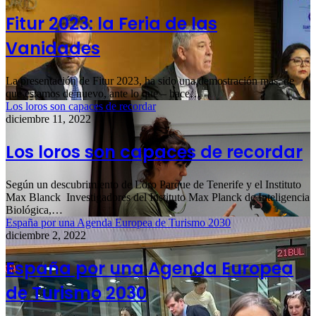
Fitur 2023: la Feria de las
Vanidades
La presentación de Fitur 2023, ha sido una demostración más, de
que estamos de nuevo, ante lo que – hace…
Los loros son capaces de recordar
diciembre 11, 2022
Los loros son capaces de recordar
Según un descubrimiento de Loro Parque de Tenerife y el Instituto
Max Blanck Investigadores del Instituto Max Planck de Inteligencia
Biológica,…
España por una Agenda Europea de Turismo 2030
diciembre 2, 2022
España por una Agenda Europea
de Turismo 2030