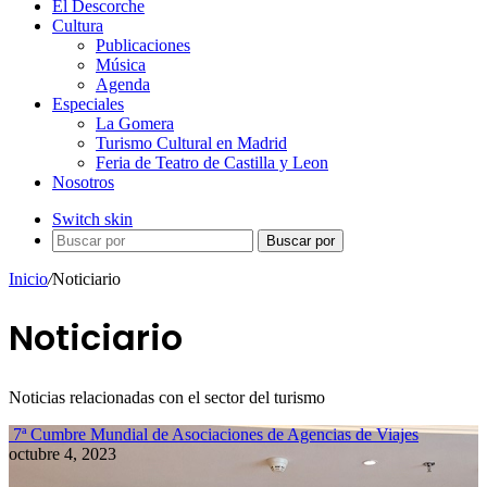
El Descorche
Cultura
Publicaciones
Música
Agenda
Especiales
La Gomera
Turismo Cultural en Madrid
Feria de Teatro de Castilla y Leon
Nosotros
Switch skin
Buscar por
Inicio
/
Noticiario
Noticiario
Noticias relacionadas con el sector del turismo
7ª Cumbre Mundial de Asociaciones de Agencias de Viajes
octubre 4, 2023