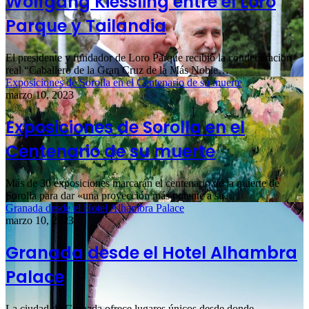
Wolfgang Kiessling entre el Loro
Parque y Tailandia
El presidente y fundador de Loro Parque recibió la condecoración
real “Caballero de la Gran Cruz de la Más Noble…
Exposiciones de Sorolla en el Centenario de su muerte
marzo 10, 2023
Exposiciones de Sorolla en el
Centenario de su muerte
Más de 30 exposiciones marcarán el centenario de la muerte de
Sorolla para dar «una proyección más potente a su…
Granada desde el Hotel Alhambra Palace
marzo 10, 2023
Granada desde el Hotel Alhambra
Palace
La ciudad de Granada ofrece lugares únicos desde donde