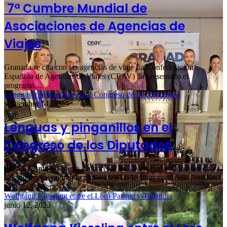
7ª Cumbre Mundial de
Asociaciones de Agencias de
Viajes
Granada se cita con las agencias de viaje La Confederación
Española de Agencias de Viajes (CEAV) ha presentado el
programa…
Lenguas y pinganillos en el Congreso de los Diputados
septiembre 14, 2023
Lenguas y pinganillos en el
Congreso de los Diputados
Por José Antonio Sierra Lumbreras de Diversidad y Convivencia
Los diputados podrán expresarse en las lenguas cooficiales catalán,
gallego, euskera…
Wolfgang Kiessling entre el Loro Parque y Tailandia
junio 12, 2023