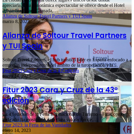
apreciarla. Una panorámica espectacular se ofrece desde el Hotel
Alhambra Palace Granada,…
Alianza de Soltour Travel Partners y TUI Spain
marzo 8, 2023
Alianza de Soltour Travel Partners
y TUI Spain
Soltour Travel Partners, el hub turístico líder en España enfocado a
empresas independientes del ámbito de la turoperación y la…
Fitur 2023 Cara y Cruz de la 43º edición
enero 24, 2023
Fitur 2023 Cara y Cruz de la 43º
edición
La 43 edición de la Feria Internacional de Turismo – Fitur, como
cada año ha mostrando, una clara valoración de,…
Fitur 2023: la Feria de las Vanidades
enero 14, 2023