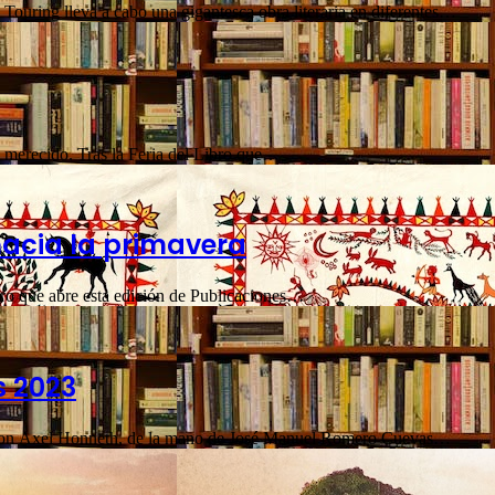
Touring lleva a cabo una gigantesca obra literaria en diferentes…
n merecido. Tras la Feria del Libro que…
hacia la primavera
ibro que abre esta edición de Publicaciones…
s 2023
e con Axel Honneth, de la mano de José Manuel Romero Cuevas…