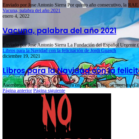
Enviado por Jose Antonio Sierra Por quinto año consecutivo, la RAE 
Vacuna, palabra del año 2021
enero 4, 2022
Vacuna, palabra del año 2021
Enviado por Jose Antonio Sierra La Fundación del Español Urgent
Libros para la Navidad con la felicitación de Jordi Guasch
diciembre 19, 2021
Libros para la Navidad con la felic
Asombroso libro de viajes. Aventura en Nepal En ella, se muestra el
Página anterior
Página siguiente