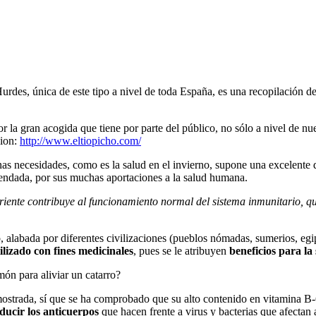
urdes, única de este tipo a nivel de toda España, es una recopilación d
r la gran acogida que tiene por parte del público, no sólo a nivel de nu
cion:
http://www.eltiopicho.com/
as necesidades, como es la salud en el invierno, supone una excelente d
mendada, por sus muchas aportaciones a la salud humana.
triente contribuye al funcionamiento normal del sistema inmunitario, q
, alabada por diferentes civilizaciones (pueblos nómadas, sumerios, egi
ilizado con fines medicinales
, pues se le atribuyen
beneficios para la
ón para aliviar un catarro?
emostrada, sí que se ha comprobado que su alto contenido en vitamina B
ducir los anticuerpos
que hacen frente a virus y bacterias que afecta