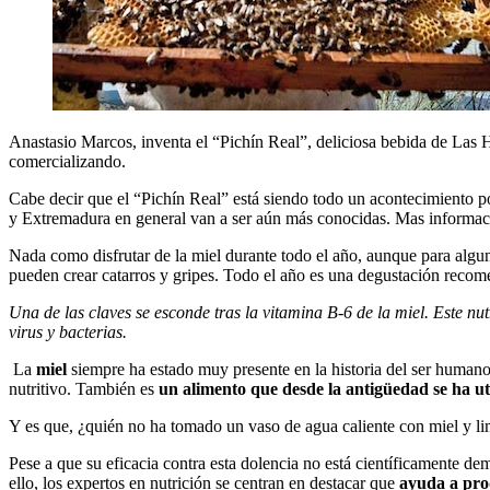
Anastasio Marcos, inventa el “Pichín Real”, deliciosa bebida de Las H
comercializando.
Cabe decir que el “Pichín Real” está siendo todo un acontecimiento po
y Extremadura en general van a ser aún más conocidas. Mas informa
Nada como disfrutar de la miel durante todo el año, aunque para algun
pueden crear catarros y gripes. Todo el año es una degustación reco
Una de las claves se esconde tras la vitamina B-6 de la miel. Este nu
virus y bacterias.
La
miel
siempre ha estado muy presente en la historia del ser humano
nutritivo. También es
un alimento que desde la antigüedad se ha ut
Y es que, ¿quién no ha tomado un vaso de agua caliente con miel y lim
Pese a que su eficacia contra esta dolencia no está científicamente d
ello, los expertos en nutrición se centran en destacar que
ayuda a pro