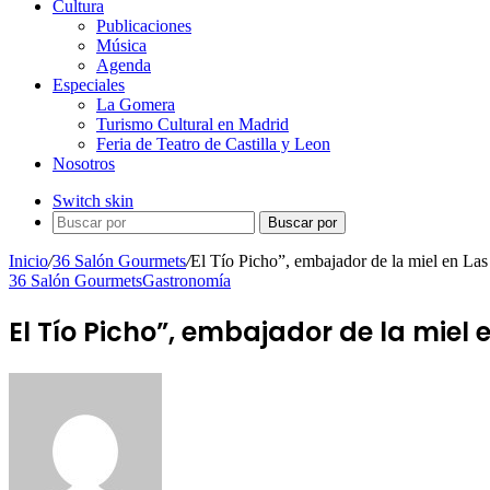
Cultura
Publicaciones
Música
Agenda
Especiales
La Gomera
Turismo Cultural en Madrid
Feria de Teatro de Castilla y Leon
Nosotros
Switch skin
Buscar por
Inicio
/
36 Salón Gourmets
/
El Tío Picho”, embajador de la miel en La
36 Salón Gourmets
Gastronomía
El Tío Picho”, embajador de la miel