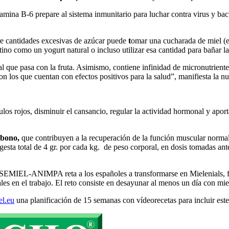
mina B-6 prepare al sistema inmunitario para luchar contra virus y bact
re cantidades excesivas de azúcar puede
t
omar una cucharada de miel (ent
ino como un yogurt natural o incluso utilizar esa cantidad para bañar las
al que pasa con la fruta. Asimismo, contiene infinidad de micronutrien
n los que cuentan con efectos positivos para la salud”, manifiesta la n
os rojos, disminuir el cansancio, regular la actividad hormonal y aport
rbono,
que contribuyen a la recuperación de la función muscular normal d
gesta total de 4 gr. por cada kg. de peso corporal, en dosis tomadas ant
ASEMIEL-ANIMPA reta a los españoles a transformarse en Mielenials, f
ales en el trabajo. El reto consiste en desayunar al menos un día con m
l.eu
una planificación de 15 semanas con vídeorecetas para incluir este