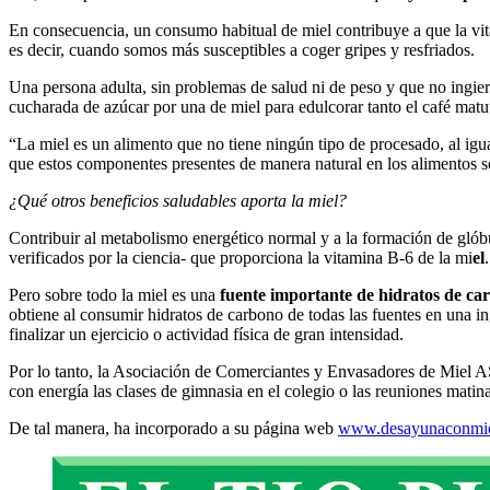
En consecuencia, un consumo habitual de miel contribuye a que la vita
es decir, cuando somos más susceptibles a coger gripes y resfriados.
Una persona adulta, sin problemas de salud ni de peso y que no ingie
cucharada de azúcar por una de miel para edulcorar tanto el café matut
“La miel es un alimento que no tiene ningún tipo de procesado, al igu
que estos componentes presentes de manera natural en los alimentos so
¿Qué otros beneficios saludables aporta la miel?
Contribuir al metabolismo energético normal y a la formación de glóbul
verificados por la ciencia- que proporciona la vitamina B-6 de la mi
el
.
Pero sobre todo la miel es una
fuente importante de hidratos de ca
obtiene al consumir hidratos de carbono de todas las fuentes en una in
finalizar un ejercicio o actividad física de gran intensidad.
Por lo tanto, la Asociación de Comerciantes y Envasadores de Miel 
con energía las clases de gimnasia en el colegio o las reuniones matin
De tal manera, ha incorporado a su página web
www.desayunaconmie