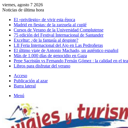
viernes, agosto 7 2026
Noticias de última hora
El «privilegio» de vivir esta época
Madrid en fiestas: de la zarzuela al cuplé
Cursos de Verano de la Universidad Complutense
75 edición del Festival Internacional de Santander
Exceltur: ¿de la fantasía al despiste?
LII Feria Internacional del Ajo en Las Pedroñeras
El último viaje de Antonio Machado, un auténtico español
Más de 1.000 días de genocidio en Gaza
Pepe Sacristán vs Fernando Fernán Gómez : la calidad en el tea
Libros para disfrutar del verano
Acceso
Publicación al azar
Barra lateral
Menú